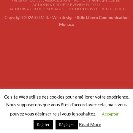
FAIRE UN DON À L’ASSOCIATION
ACTIONS HUMANITAIRES
ACTIONS & PROJETS EVÉNEMENTIELS
ACTIONS & PROJETS SOCIAUX
SECTION PRIVÉE
BILLETTERIE
Copyright 2026 © I.M.R. - Web design -
Stile Libero Communication
Monaco
Ce site Web utilise des cookies pour améliorer votre expérience.
Nous supposerons que vous êtes d'accord avec cela, mais vous
pouvez vous désinscrire si vous le souhaitez.
Accepter
Read More
Rejeter
Réglages