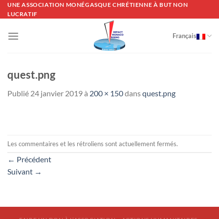
Passer
UNE ASSOCIATION MONÉGASQUE CHRÉTIENNE À BUT NON
LUCRATIF
au
contenu
Français
quest.png
Publié
24 janvier 2019
à
200 × 150
dans
quest.png
Les commentaires et les rétroliens sont actuellement fermés.
←
Précédent
Suivant
→