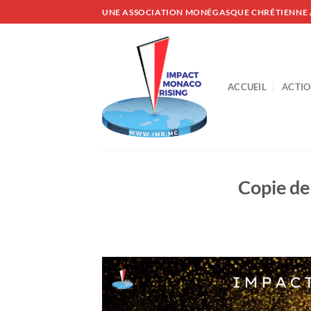
Passer
UNE ASSOCIATION MONÉGASQUE CHRÉTIENNE 
au
contenu
ACCUEIL
ACTIO
Copie de
Lecteur
vidéo